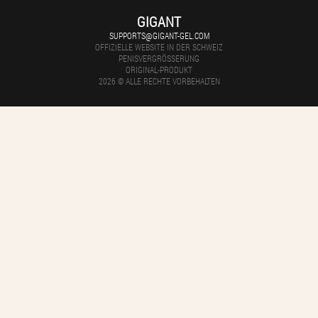
GIGANT
SUPPORTS@GIGANT-GEL.COM
OFFIZIELLE WEBSITE IN DER SCHWEIZ
PENISVERGRÖSSERUNG
ORIGINAL-PRODUKT
2026 © ALLE RECHTE VORBEHALTEN