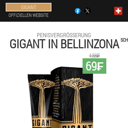
GIGANT
OFFIZIELLEN WEBSITE
PENISVERGRÖSSERUNG
GIGANT IN BELLINZONA
SCH
138₣
69₣