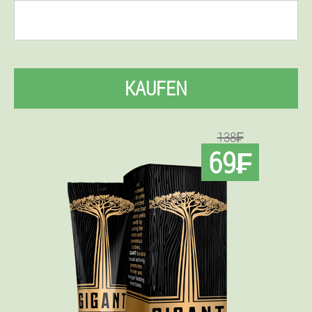
KAUFEN
138₣
69₣